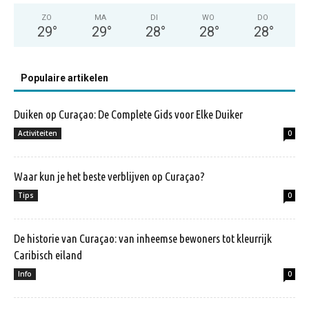
ZO
MA
DI
WO
DO
29
°
29
°
28
°
28
°
28
°
Populaire artikelen
Duiken op Curaçao: De Complete Gids voor Elke Duiker
Activiteiten
0
Waar kun je het beste verblijven op Curaçao?
Tips
0
De historie van Curaçao: van inheemse bewoners tot kleurrijk
Caribisch eiland
Info
0