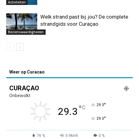
Activiteiten
Welk strand past bij jou? De complete
strandgids voor Curaçao
Bezienswaardigheden
Weer op Curacao
CURAÇAO
Onbewolkt
°
29.3
°
C
29.3
°
29.3
76 %
0.9kmh
0 %