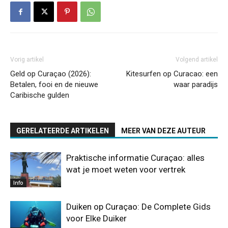
Vorig artikel
Volgend artikel
Geld op Curaçao (2026):
Kitesurfen op Curacao: een
Betalen, fooi en de nieuwe
waar paradijs
Caribische gulden
GERELATEERDE ARTIKELEN
MEER VAN DEZE AUTEUR
Praktische informatie Curaçao: alles
wat je moet weten voor vertrek
Info
Duiken op Curaçao: De Complete Gids
voor Elke Duiker