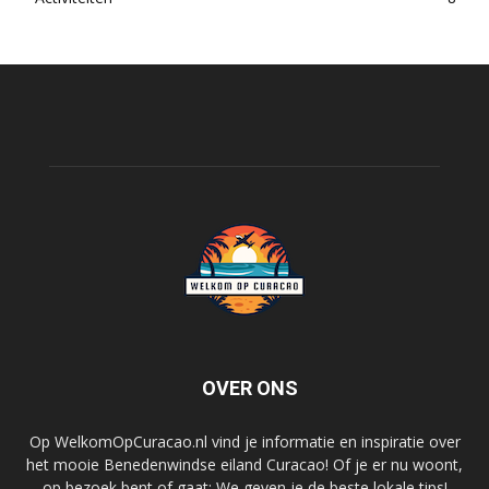
OVER ONS
Op WelkomOpCuracao.nl vind je informatie en inspiratie over
het mooie Benedenwindse eiland Curacao! Of je er nu woont,
op bezoek bent of gaat: We geven je de beste lokale tips!