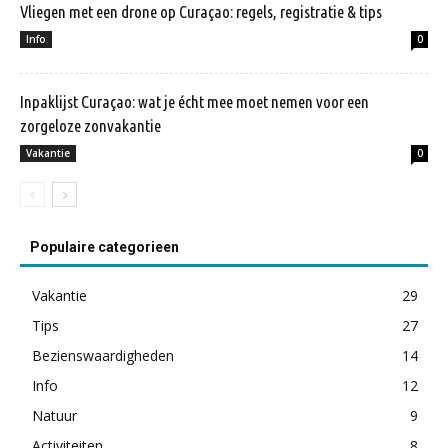
Vliegen met een drone op Curaçao: regels, registratie & tips
Info
0
Inpaklijst Curaçao: wat je écht mee moet nemen voor een
zorgeloze zonvakantie
Vakantie
0
Populaire categorieen
Vakantie
29
Tips
27
Bezienswaardigheden
14
Info
12
Natuur
9
Activiteiten
8