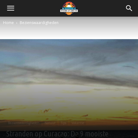
Home
Bezienswaardigheden
Bezienswaardigheden
Natuur
Tips
Vakantie
Stranden op Curacao: De 9 mooiste