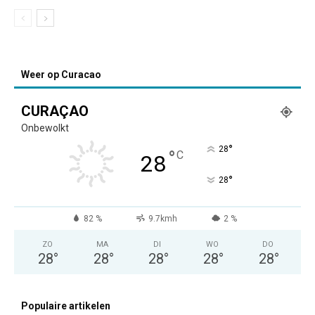
Weer op Curacao
CURAÇAO
Onbewolkt
°
28
°
C
28
°
28
82 %
9.7kmh
2 %
ZO
MA
DI
WO
DO
28
°
28
°
28
°
28
°
28
°
Populaire artikelen