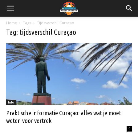
Home
Tags
Tijdsverschil Curaçao
Tag: tijdsverschil Curaçao
Info
Praktische informatie Curaçao: alles wat je moet
weten voor vertrek
0