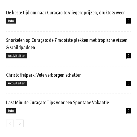
De beste tijd om naar Curaçao te vliegen: prijzen, drukte & weer
Info
0
Snorkelen op Curaçao: de 7 mooiste plekken met tropische vissen
& schildpadden
Activiteiten
0
Christoffelpark: Vele verborgen schatten
Activiteiten
0
Last Minute Curaçao: Tips voor een Spontane Vakantie
Info
0